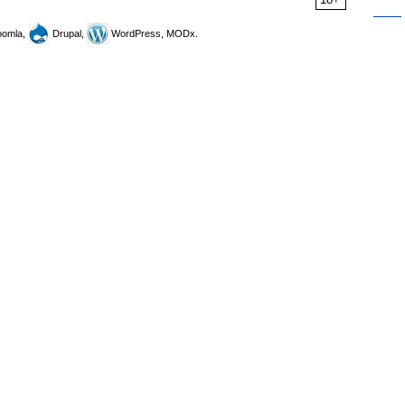
omla,
Drupal,
WordPress, MODx.