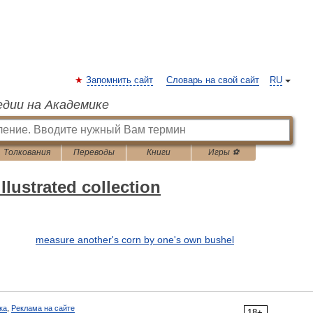
Запомнить сайт
Словарь на свой сайт
RU
едии на Академике
Толкования
Переводы
Книги
Игры ⚽
llustrated collection
measure another's corn by one's own bushel
ка
,
Реклама на сайте
18+